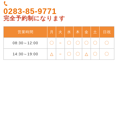
0283-85-9771
完全予約制になります
営業時間
月
火
水
木
金
土
日祝
〇
－
〇
〇
〇
〇
〇
08:30～12:00
△
－
〇
〇
△
〇
〇
14:30～19:00