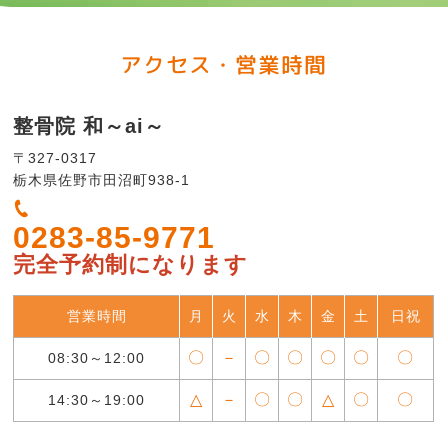
アクセス・営業時間
整骨院 和～ai～
〒327-0317
栃木県佐野市田沼町938-1
0283-85-9771
完全予約制になります
営業時間
月
火
水
木
金
土
日祝
〇
－
〇
〇
〇
〇
〇
08:30～12:00
△
－
〇
〇
△
〇
〇
14:30～19:00